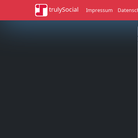
trulySocial
Impressum
Datensc