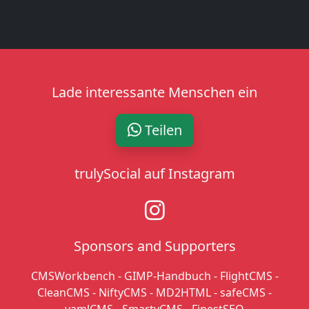
Lade interessante Menschen ein
Teilen
trulySocial auf Instagram
Sponsors and Supporters
CMSWorkbench
-
GIMP-Handbuch
-
FlightCMS
-
CleanCMS
-
NiftyCMS
-
MD2HTML
-
safeCMS
-
yamlCMS
-
SmartyCMS
-
FinestSEO