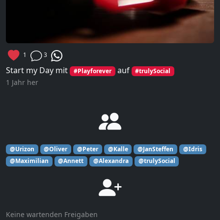
1
3
Start my Day mit
auf
#Playforever
#trulySocial
1 Jahr her
@Urizon
@Oliver
@Peter
@Kalle
@JanSteffen
@Idris
@Maximilian
@Annett
@Alexandra
@trulySocial
Keine wartenden Freigaben